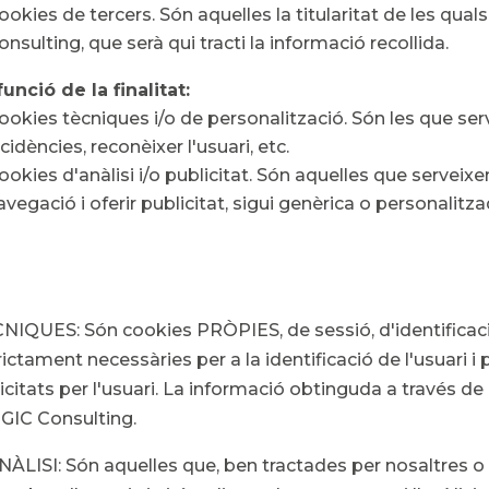
ookies de tercers. Són aquelles la titularitat de les quals
onsulting, que serà qui tracti la informació recollida.
funció de la finalitat:
ookies tècniques i/o de personalització. Són les que serve
ncidències, reconèixer l'usuari, etc.
ookies d'anàlisi i/o publicitat. Són aquelles que serveixe
avegació i oferir publicitat, sigui genèrica o personalitza
NIQUES: Són cookies PRÒPIES, de sessió, d'identificació,
rictament necessàries per a la identificació de l'usuari i 
·licitats per l'usuari. La informació obtinguda a través 
 GIC Consulting.
NÀLISI: Són aquelles que, ben tractades per nosaltres o