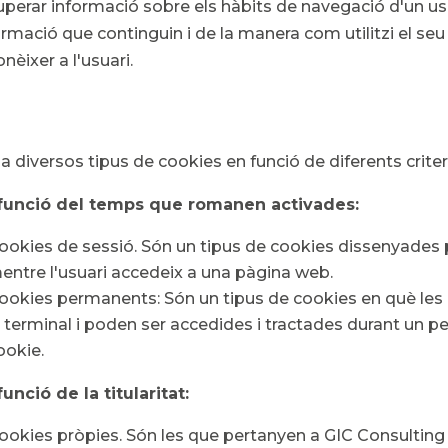
uperar informació sobre els hàbits de navegació d'un usu
ormació que continguin i de la manera com utilitzi el seu 
nèixer a l'usuari.
ha diversos tipus de cookies en funció de diferents criter
funció del temps que romanen activades:
ookies de sessió. Són un tipus de cookies dissenyad
entre l'usuari accedeix a una pàgina web.
ookies permanents: Són un tipus de cookies en què 
l terminal i poden ser accedides i tractades durant un pe
ookie.
funció de la titularitat:
ookies pròpies. Són les que pertanyen a GIC Consulting