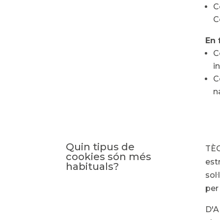
C
C
En 
C
i
C
n
Quin tipus de
TÈC
cookies són més
est
habituals?
sol
per
D'A