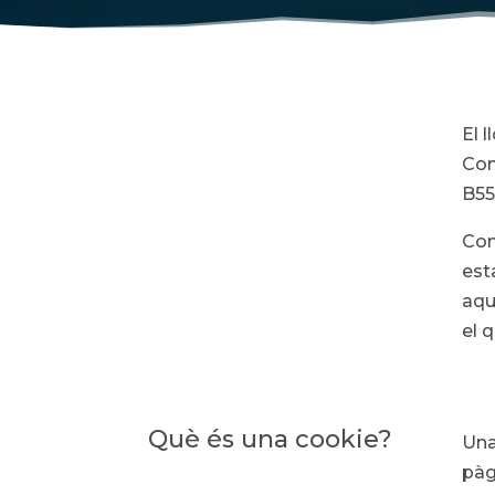
El 
Con
B55
Con
est
aqu
el 
Què és una cookie?
Una
pàg