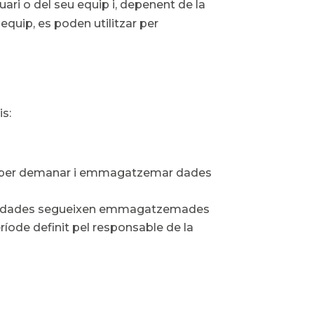
ari o del seu equip i, depenent de la
equip, es poden utilitzar per
is:
es per demanar i emmagatzemar dades
les dades segueixen emmagatzemades
ríode definit pel responsable de la