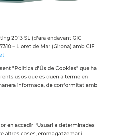
lting 2013 SL (d'ara endavant GIC
 17310 – Lloret de Mar (Girona) amb CIF:
et
esent "Política d'Ús de Cookies" que ha
ferents usos que es duen a terme en
e manera informada, de conformitat amb
dor en accedir l'Usuari a determinades
re altres coses, emmagatzemar i