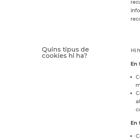
rec
inf
reco
Quins tipus de
Hi 
cookies hi ha?
En 
C
m
C
a
c
En 
C