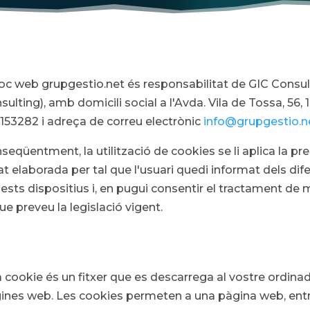
lloc web grupgestio.net és responsabilitat de GIC Consu
sulting), amb domicili social a l'Avda. Vila de Tossa, 56,
153282
i adreça de correu electrònic
info@grupgestio.n
seqüentment, la utilització de cookies se li aplica la pr
at elaborada per tal que l'usuari quedi informat dels di
ests dispositius i, en pugui consentir el tractament d
que preveu la legislació vigent.
 cookie és un fitxer que es descarrega al vostre ordina
ines web. Les cookies permeten a una pàgina web, ent